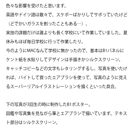
色々な影響を受けたと思います。
英語やドイツ語は散々で、スケボーばかりしてサボっていたけど
（どでかいガラスを割ったこともある…）、
実技の課題だけは誰よりも長く学校にいて作業していました。夏
休みもほぼ毎日学校に行って作業したり。
今のようにMACなんて学校に無かったので、基本はB1パネルに
ケント紙を水貼りしてデザインは手描きかシルクスクリーン。
キャッチコピーなどの文字もレタリングするし、写真を使いたけ
れば、バイトして買ったエアブラシを使って、写真のように見え
るスーパーリアルイラストレーションを描くといった具合。
下の写真が3回生の時に制作したB1ポスター。
図鑑や写真集を見ながら筆とエアブラシで描いています。テキス
ト部分はシルクスクリーン。