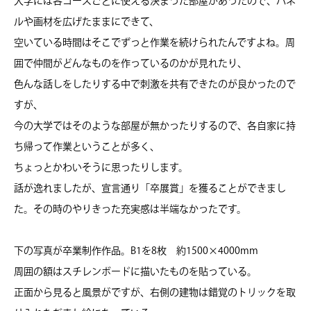
大学には各コースごとに使える決まった部屋があったので、パネ
ルや画材を広げたままにできて、
空いている時間はそこでずっと作業を続けられたんですよね。周
囲で仲間がどんなものを作っているのかが見れたり、
色んな話しをしたりする中で刺激を共有できたのが良かったので
すが、
今の大学ではそのような部屋が無かったりするので、各自家に持
ち帰って作業ということが多く、
ちょっとかわいそうに思ったりします。
話が逸れましたが、宣言通り「卒展賞」を獲ることができまし
た。その時のやりきった充実感は半端なかったです。
下の写真が卒業制作作品。B1を8枚 約1500×4000mm
周囲の額はスチレンボードに描いたものを貼っている。
正面から見ると風景がですが、右側の建物は錯覚のトリックを取